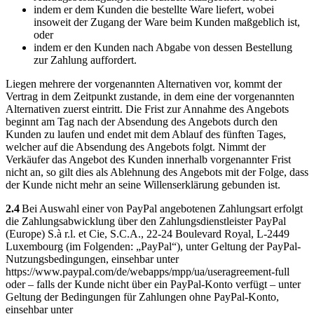
indem er dem Kunden die bestellte Ware liefert, wobei
insoweit der Zugang der Ware beim Kunden maßgeblich ist,
oder
indem er den Kunden nach Abgabe von dessen Bestellung
zur Zahlung auffordert.
Liegen mehrere der vorgenannten Alternativen vor, kommt der
Vertrag in dem Zeitpunkt zustande, in dem eine der vorgenannten
Alternativen zuerst eintritt. Die Frist zur Annahme des Angebots
beginnt am Tag nach der Absendung des Angebots durch den
Kunden zu laufen und endet mit dem Ablauf des fünften Tages,
welcher auf die Absendung des Angebots folgt. Nimmt der
Verkäufer das Angebot des Kunden innerhalb vorgenannter Frist
nicht an, so gilt dies als Ablehnung des Angebots mit der Folge, dass
der Kunde nicht mehr an seine Willenserklärung gebunden ist.
2.4
Bei Auswahl einer von PayPal angebotenen Zahlungsart erfolgt
die Zahlungsabwicklung über den Zahlungsdienstleister PayPal
(Europe) S.à r.l. et Cie, S.C.A., 22-24 Boulevard Royal, L-2449
Luxembourg (im Folgenden: „PayPal“), unter Geltung der PayPal-
Nutzungsbedingungen, einsehbar unter
https://www.paypal.com/de/webapps/mpp/ua/useragreement-full
oder – falls der Kunde nicht über ein PayPal-Konto verfügt – unter
Geltung der Bedingungen für Zahlungen ohne PayPal-Konto,
einsehbar unter